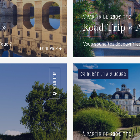
À PARTIR DE
290€ TTC
 »
Road Trip « 
ique ?
Vous souhaitez découvrir les
DÉCOUVRIR
DURÉE : 1 À 2 JOURS
ROAD TRIP
À PARTIR DE
290€ TTC