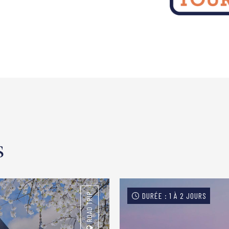
s
DURÉE : 1 À 2 JOURS
ROAD TRIP