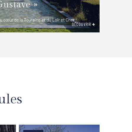
Gustave »
u cœur de la Touraine et du Loir et Cher !
DÉCOUVRIR
ules