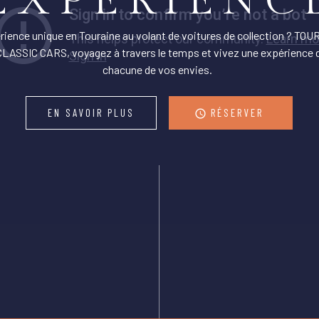
EXPERIENC
ience unique en Touraine au volant de voitures de collection ? TO
LASSIC CARS, voyagez à travers le temps et vivez une expérience 
chacune de vos envies.
EN SAVOIR PLUS
RÉSERVER
access_time