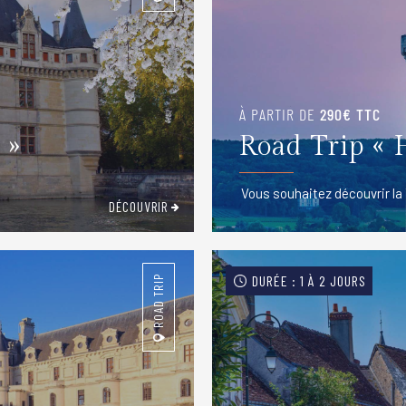
À PARTIR DE
290€ TTC
 »
Road Trip « 
Vous souhaitez découvrir la 
DÉCOUVRIR
DURÉE : 1 À 2 JOURS
ROAD TRIP