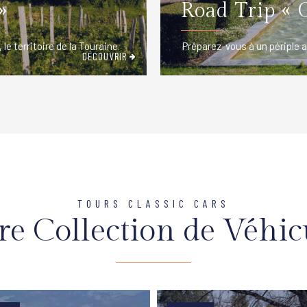
»
Road Trip « 
le territoire de la Touraine.
Préparez-vous à un périple a
DÉCOUVRIR
TOURS CLASSIC CARS
re Collection de Véhic