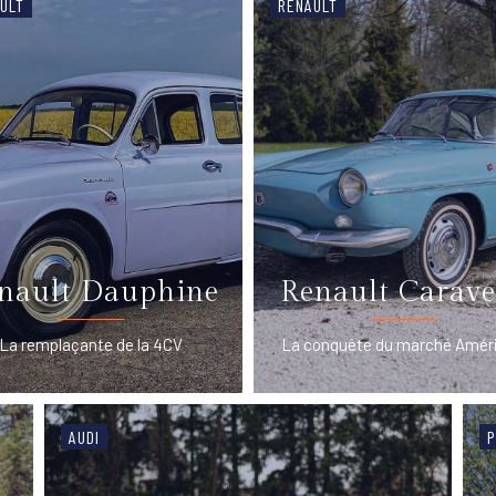
ULT
RENAULT
nault Dauphine
Renault Carave
La remplaçante de la 4CV
La conquête du marché Amér
AUDI
P