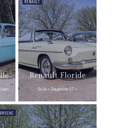
RENAULT
lle
Renault Floride
icain
Ou la « Dauphine GT »
ORSCHE