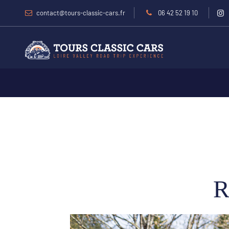
contact@tours-classic-cars.fr
06 42 52 19 10
R
R