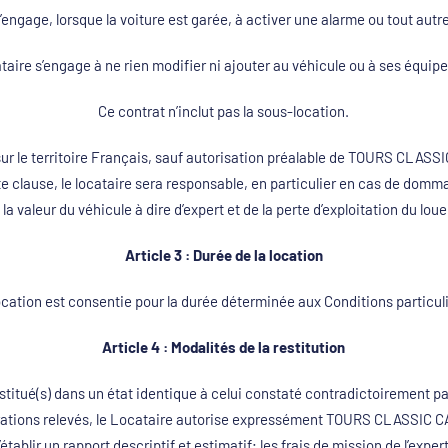
’engage, lorsque la voiture est garée, à activer une alarme ou tout autre 
taire s’engage à ne rien modifier ni ajouter au véhicule ou à ses équi
Ce contrat n’inclut pas la sous-location.
ue sur le territoire Français, sauf autorisation préalable de TOURS CLAS
tte clause, le locataire sera responsable, en particulier en cas de domm
 la valeur du véhicule à dire d’expert et de la perte d’exploitation du loue
Article 3 : Durée de la location
ocation est consentie pour la durée déterminée aux Conditions particuli
Article 4 : Modalités de la restitution
restitué(s) dans un état identique à celui constaté contradictoirement pa
iorations relevés, le Locataire autorise expressément TOURS CLASSIC C
’établir un rapport descriptif et estimatif; les frais de mission de l’expert