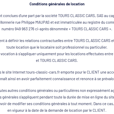
Conditions générales de location
nt conclues d’une part par la société TOURS CLASSIC CARS, SAS au capi
llonnerie rue Philippe MAUPAS et est immatriculée au registre du com
numéro 949 963 276 ci-après dénommée « TOURS CLASSIC CARS ».
t à définir les relations contractuelles entre TOURS CLASSIC CARS et l
toute location que le locataire soit professionnel ou particulier.
 vocation à s’appliquer uniquement pour les locations effectuées entre
et TOURS CLASSIC CARS.
 le site Internet tours-classic-cars.fr emporte pour le CLIENT une acc
onnaît ainsi en avoir parfaitement connaissance et renonce à se préval
outes autres conditions générales ou particulières non expressément
s générales s’appliquent pendant toute la durée de mise en ligne du
ir de modifier ses conditions générales à tout moment. Dans ce cas, 
en vigueur à la date de la demande de location par le CLIENT.