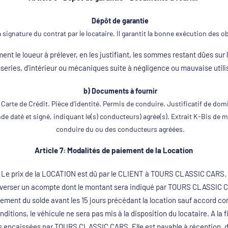
Dépôt de garantie
 la signature du contrat par le locataire. Il garantit la bonne exécution des o
ent le loueur à prélever, en les justifiant, les sommes restant dûes sur l
series, d’intérieur ou mécaniques suite à négligence ou mauvaise utili
b) Documents à fournir
 Carte de Crédit. Pièce d’identité. Permis de conduire. Justificatif de do
e daté et signé, indiquant le(s) conducteurs) agrée(s). Extrait K-Bis de
conduire du ou des conducteurs agréées.
Article 7: Modalités de paiement de la Location
Le prix de la LOCATION est dû par le CLIENT à TOURS CLASSIC CARS.
ra verser un acompte dont le montant sera indiqué par TOURS CLASSIC CARS
lement du solde avant les 15 jours précédant la location sauf accord co
ions, le véhicule ne sera pas mis à la disposition du locataire. A la f
encaissées par TOURS CLASSIC CARS. Elle est payable à réception, de