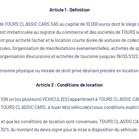
Article 1 : Définition
é TOURS CLASSIC CARS SAS au capital de 10 000 euros dont le siège s
est immatriculée au registre du commerce et des sociétés de TOURS s
 pour activité l’achat et la location courte durée de voitures de collec
icules, l’organisation de manifestations événementielles, activités de 
organisation d’excursions et activités de tourisme jusqu’au 19/03/2122
rsonne physique ou morale de droit privé désirant prendre en location 
Article 2 : Conditions de location
ION un (ou plusieurs) VEHICULE(S) appartenant à TOURS CLASSIC CARS
t TOURS CLASSIC CARS, à louer le(s) véhicule(s) sous conditions explic
ble et que les conditions de location sont convenues, TOURS CLASSIC 
30% du montant du devis signé pour la mise à disposition du véhicule.