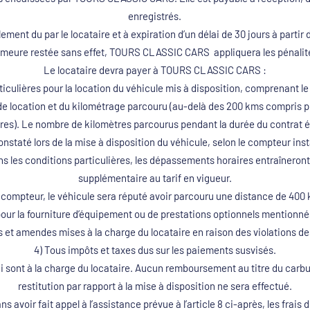
enregistrés.
ement du par le locataire et à expiration d’un délai de 30 jours à parti
meure restée sans effet, TOURS CLASSIC CARS appliquera les pénalite
Le locataire devra payer à TOURS CLASSIC CARS :
iculières pour la location du véhicule mis à disposition, comprenant le
e de location et du kilométrage parcouru (au-delà des 200 kms compris p
̀res). Le nombre de kilomètres parcourus pendant la durée du contrat ét
constaté lors de la mise à disposition du véhicule, selon le compteur instal
ns les conditions particulières, les dépassements horaires entraîneront
supplémentaire au tarif en vigueur.
ompteur, le véhicule sera réputé avoir parcouru une distance de 400 k
r la fourniture d’équipement ou de prestations optionnels mentionnés 
 et amendes mises à la charge du locataire en raison des violations des
4) Tous impôts et taxes dus sur les paiements susvisés.
 sont à la charge du locataire. Aucun remboursement au titre du carbur
restitution par rapport à la mise à disposition ne sera effectué.
 avoir fait appel à l’assistance prévue à l’article 8 ci-après, les fra