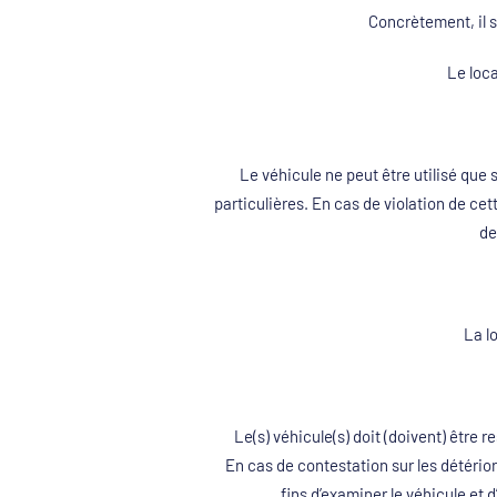
Concrètement, il s
Le loca
Le véhicule ne peut être utilisé q
particulières. En cas de violation de ce
de
La l
Le(s) véhicule(s) doit (doivent) être 
En cas de contestation sur les détér
fins d’examiner le véhicule et d