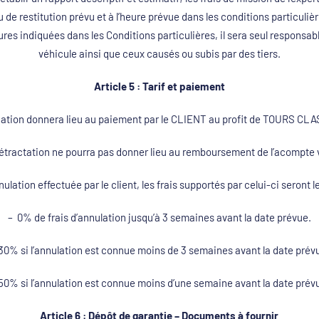
u de restitution prévu et à l’heure prévue dans les conditions particuliè
heures indiquées dans les Conditions particulières, il sera seul respon
véhicule ainsi que ceux causés ou subis par des tiers.
Article 5 : Tarif et paiement
ation donnera lieu au paiement par le CLIENT au profit de TOURS CL
de rétractation ne pourra pas donner lieu au remboursement de l’acompte v
ulation effectuée par le client, les frais supportés par celui-ci seront l
– 0% de frais d’annulation jusqu’à 3 semaines avant la date prévue.
30% si l’annulation est connue moins de 3 semaines avant la date prév
50% si l’annulation est connue moins d’une semaine avant la date prév
Article 6 : Dépôt de garantie – Documents à fournir