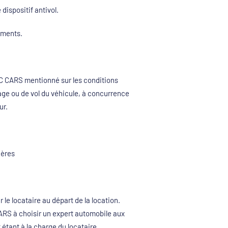
dispositif antivol.
pements.
SIC CARS mentionné sur les conditions
age ou de vol du véhicule, à concurrence
ur.
ères
r le locataire au départ de la location.
ARS à choisir un expert automobile aux
 étant à la charge du locataire.