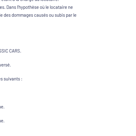
res. Dans l’hypothèse où le locataire ne
sable des dommages causés ou subis par le
ASSIC CARS.
ersé.
es suivants :
ue.
ue.